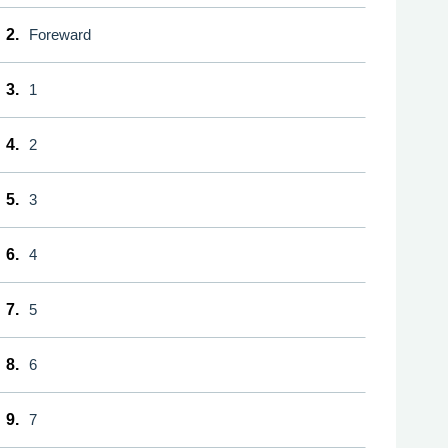
2.
Foreward
3.
1
4.
2
5.
3
6.
4
7.
5
8.
6
9.
7