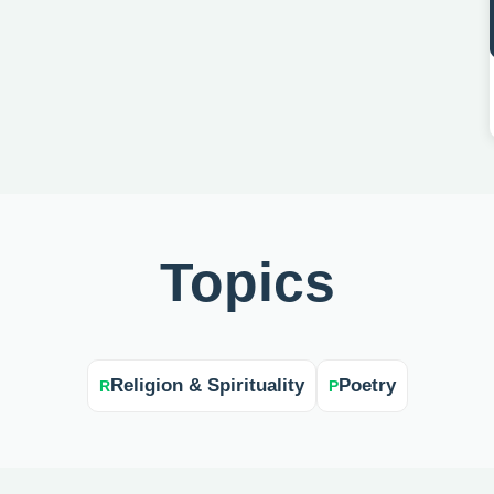
Topics
Religion & Spirituality
Poetry
R
P