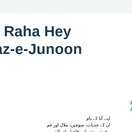
 Raha Hey
z-e-Junoon
اپنے آبا کے نام
ان کے جذبات، سوچیں، ملال اور غم
ہجرتیں، دوریاں، فاصلے اور الم