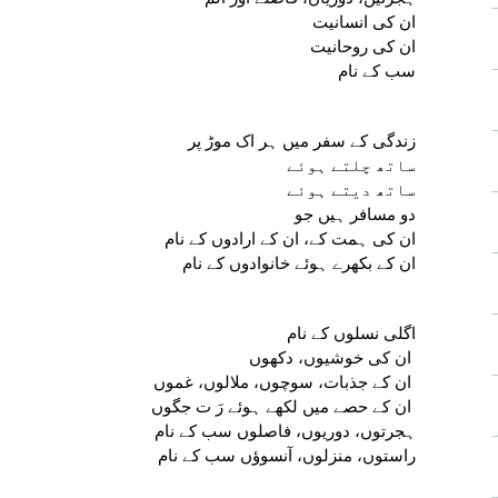
ان کی انسانیت
ان کی روحانیت
سب کے نام
زندگی کے سفر میں ہر اک موڑ پر
ساتھ چلتے ہوئے
ساتھ دیتے ہوئے
دو مسافر ہیں جو
ان کی ہمت کے، ان کے ارادوں کے نام
ان کے بکھرے ہوئے خانوادوں کے نام
اگلی نسلوں کے نام
ان کی خوشیوں، دکھوں 
ان کے جذبات، سوچوں، ملالوں، غموں 
ان کے حصے میں لکھے ہوئے رَ ت جگوں 
ہجرتوں، دوریوں، فاصلوں سب کے نام
راستوں، منزلوں، آنسوؤں سب کے نام